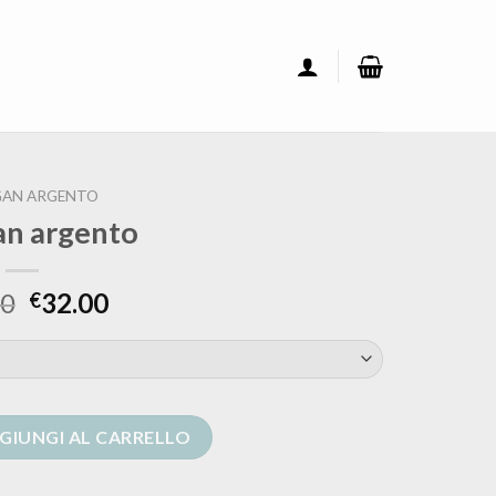
GAN ARGENTO
an argento
00
32.00
€
tità
GIUNGI AL CARRELLO