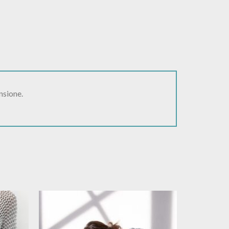
nsione.