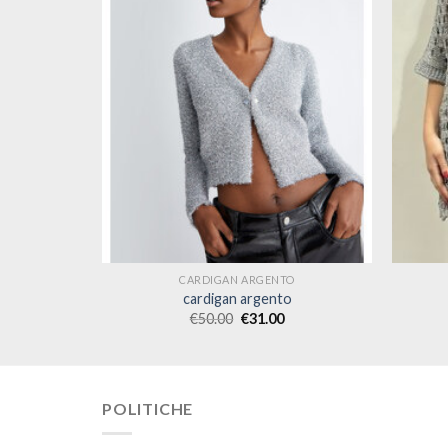
O
CARDIGAN ARGENTO
o
cardigan argento
€
50.00
€
31.00
POLITICHE