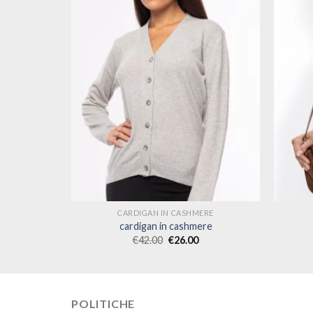
ERE
CARDIGAN IN CASHMERE
ere
cardigan in cashmere
€
42.00
€
26.00
POLITICHE