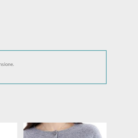
nsione.