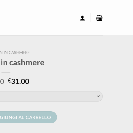
N IN CASHMERE
 in cashmere
00
31.00
€
quantità
GIUNGI AL CARRELLO