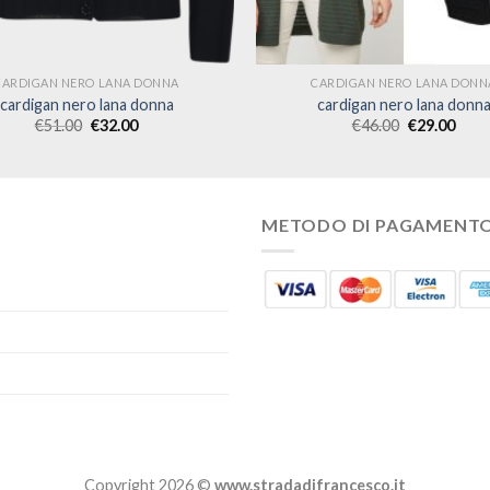
CARDIGAN NERO LANA DONNA
CARDIGAN NERO LANA DONN
cardigan nero lana donna
cardigan nero lana donn
€
51.00
€
32.00
€
46.00
€
29.00
METODO DI PAGAMENT
Copyright 2026 ©
www.stradadifrancesco.it