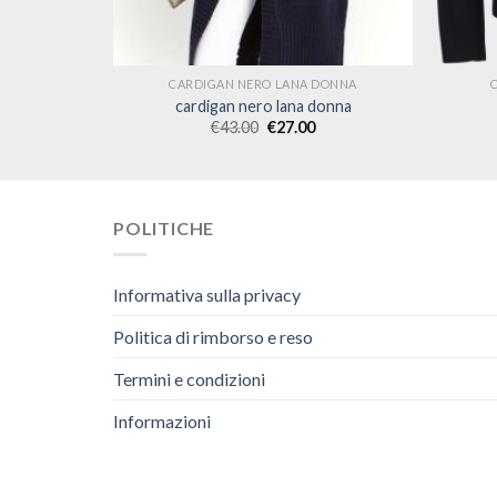
DONNA
CARDIGAN NERO LANA DONNA
onna
cardigan nero lana donna
€
43.00
€
27.00
POLITICHE
Informativa sulla privacy
Politica di rimborso e reso
Termini e condizioni
Informazioni