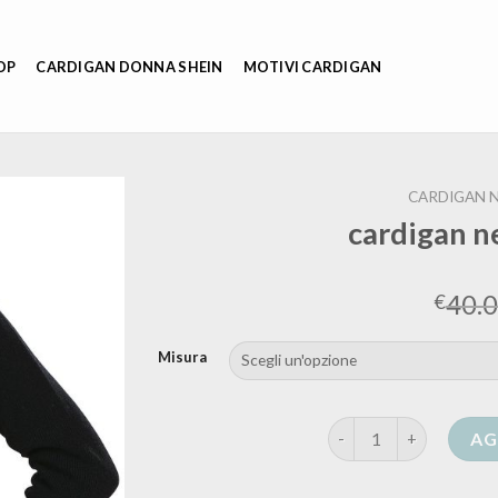
OP
CARDIGAN DONNA SHEIN
MOTIVI CARDIGAN
CARDIGAN 
cardigan n
40.
€
Misura
cardigan nero lana do
AG