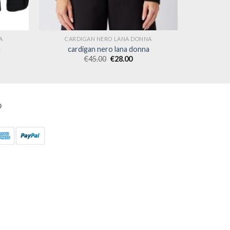
A
CARDIGAN NERO LANA DONNA
a
cardigan nero lana donna
€
45.00
€
28.00
O