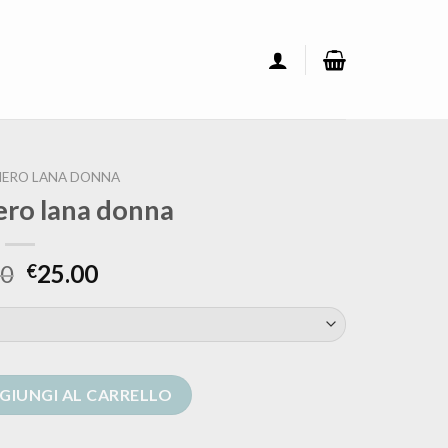
NERO LANA DONNA
ero lana donna
00
25.00
€
nna quantità
GIUNGI AL CARRELLO