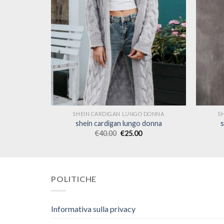
 DONNA
SHEIN CARDIGAN LUNGO DONNA
S
 donna
shein cardigan lungo donna
s
€
40.00
€
25.00
POLITICHE
Informativa sulla privacy