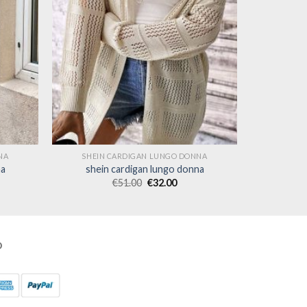
NA
SHEIN CARDIGAN LUNGO DONNA
na
shein cardigan lungo donna
€
51.00
€
32.00
O