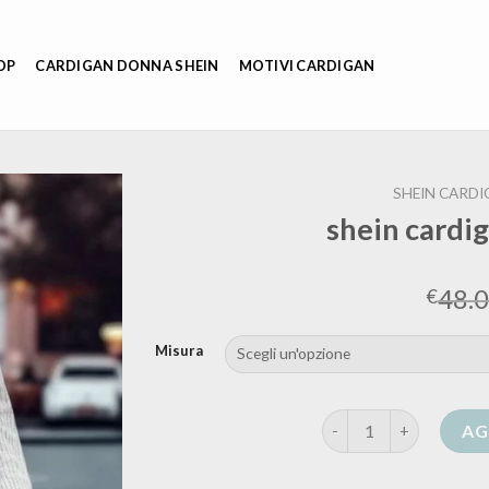
OP
CARDIGAN DONNA SHEIN
MOTIVI CARDIGAN
SHEIN CARD
shein cardi
48.
€
Misura
shein cardigan lungo 
AG