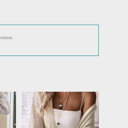
nsione.