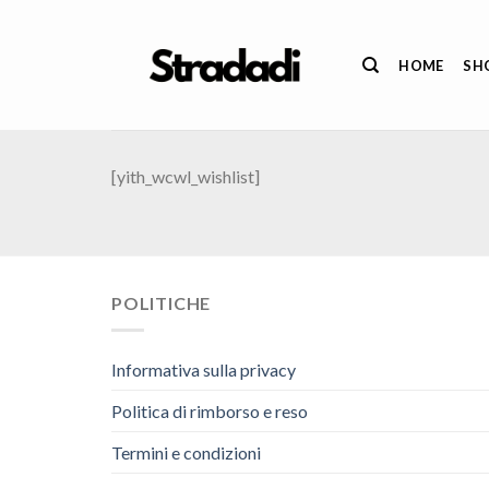
Salta
ai
HOME
SH
contenuti
[yith_wcwl_wishlist]
POLITICHE
Informativa sulla privacy
Politica di rimborso e reso
Termini e condizioni