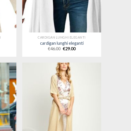
I
CARDIGAN LUNGHI ELEGANTI
cardigan lunghi eleganti
€
46.00
€
29.00