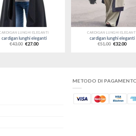
CARDIGAN LUNGHI ELEGANTI
CARDIGAN LUNGHI ELEGANT
cardigan lunghi eleganti
cardigan lunghi eleganti
€
43.00
€
27.00
€
51.00
€
32.00
METODO DI PAGAMENT