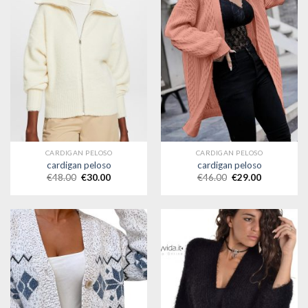
CARDIGAN PELOSO
CARDIGAN PELOSO
cardigan peloso
cardigan peloso
€
48.00
€
30.00
€
46.00
€
29.00