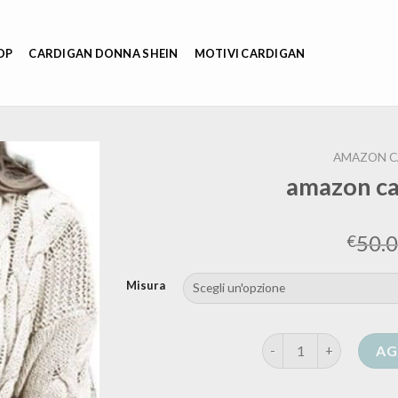
OP
CARDIGAN DONNA SHEIN
MOTIVI CARDIGAN
AMAZON C
amazon ca
50.
€
Misura
amazon cardigan donn
AG