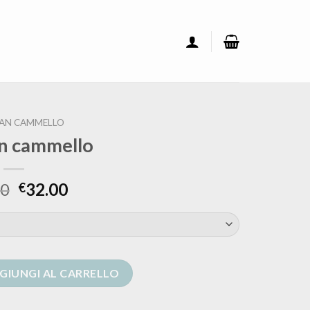
AN CAMMELLO
n cammello
00
32.00
€
ntità
GIUNGI AL CARRELLO