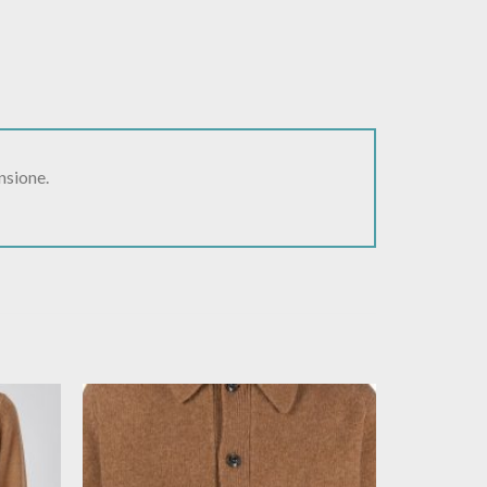
nsione.