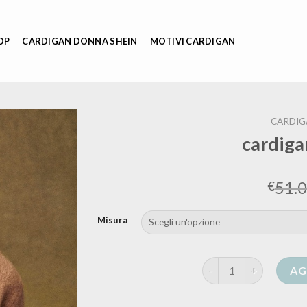
OP
CARDIGAN DONNA SHEIN
MOTIVI CARDIGAN
CARDIG
cardiga
51.
€
Misura
cardigan cammello qua
AG