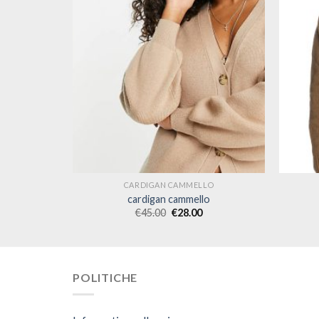
LO
CARDIGAN CAMMELLO
o
cardigan cammello
€
45.00
€
28.00
POLITICHE