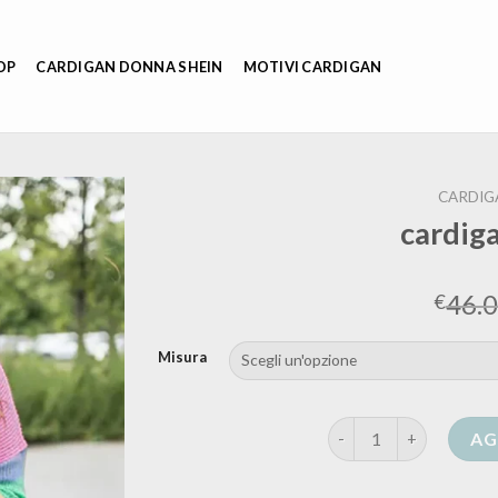
OP
CARDIGAN DONNA SHEIN
MOTIVI CARDIGAN
CARDIG
cardig
46.
€
Misura
cardigan colorato qua
AG