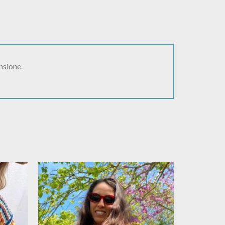
nsione.