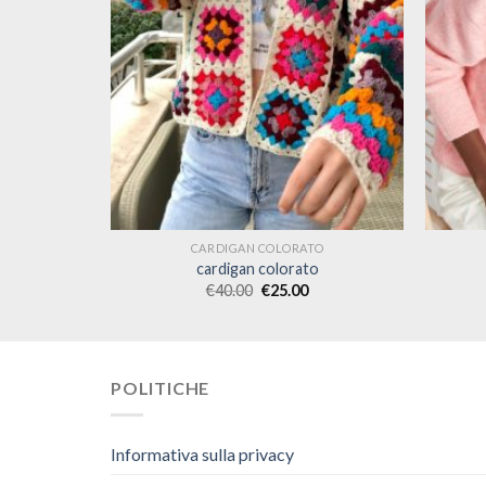
TO
CARDIGAN COLORATO
o
cardigan colorato
€
40.00
€
25.00
POLITICHE
Informativa sulla privacy