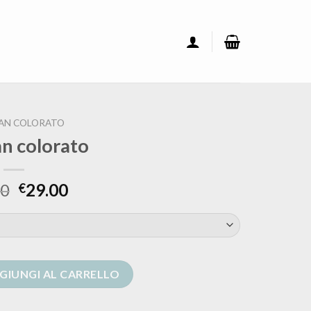
AN COLORATO
an colorato
00
29.00
€
ntità
GIUNGI AL CARRELLO