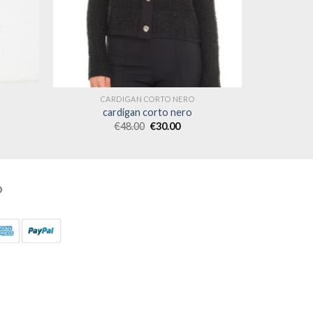
CARDIGAN CORTO NERO
cardigan corto nero
€
48.00
€
30.00
O