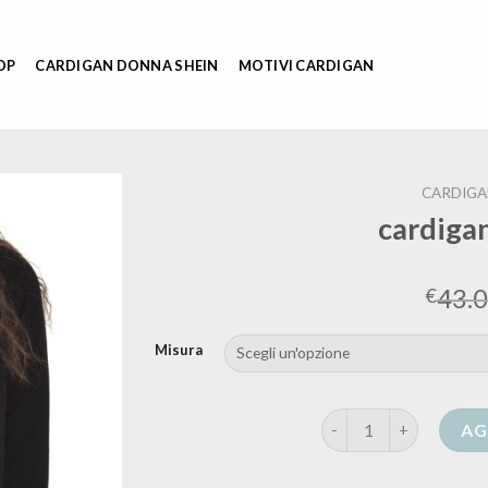
OP
CARDIGAN DONNA SHEIN
MOTIVI CARDIGAN
CARDIGA
cardiga
43.
€
Misura
cardigan corto nero q
AG