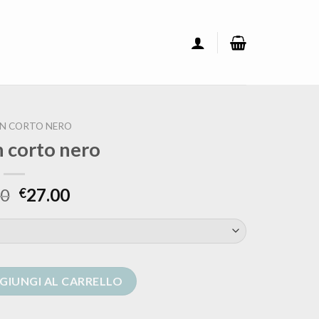
N CORTO NERO
n corto nero
00
27.00
€
uantità
GIUNGI AL CARRELLO