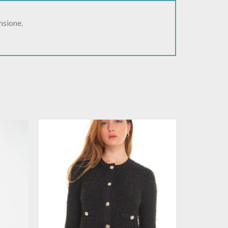
nsione.