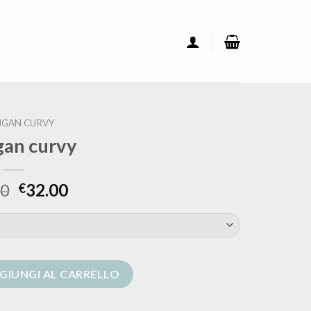
IGAN CURVY
gan curvy
00
32.00
€
tà
GIUNGI AL CARRELLO