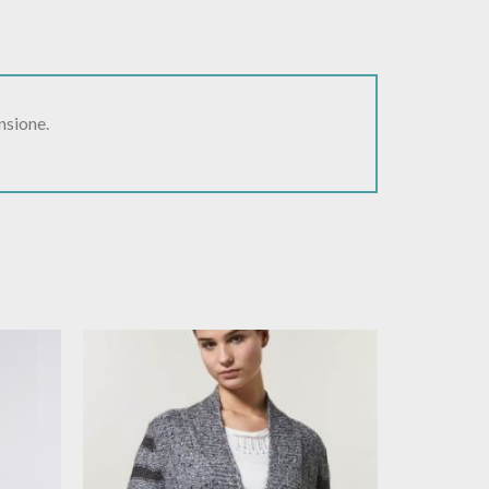
nsione.