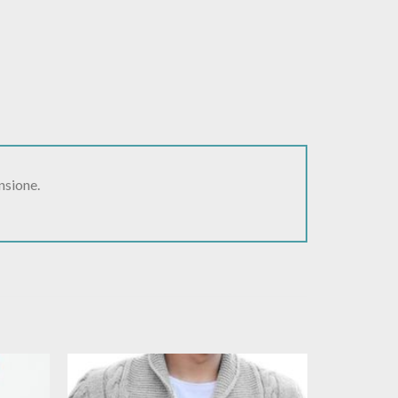
nsione.