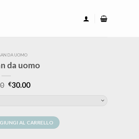
GAN DA UOMO
an da uomo
00
30.00
€
ntità
GIUNGI AL CARRELLO