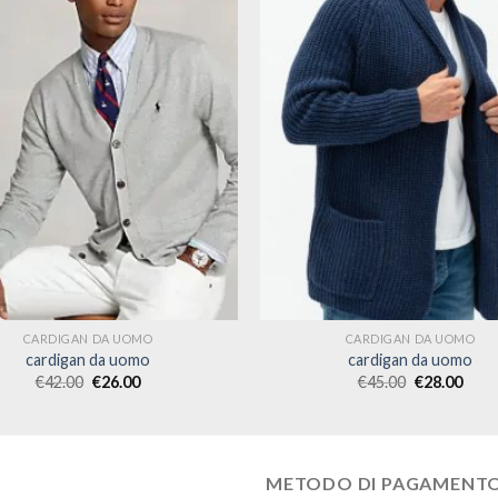
CARDIGAN DA UOMO
CARDIGAN DA UOMO
cardigan da uomo
cardigan da uomo
€
42.00
€
26.00
€
45.00
€
28.00
METODO DI PAGAMENT