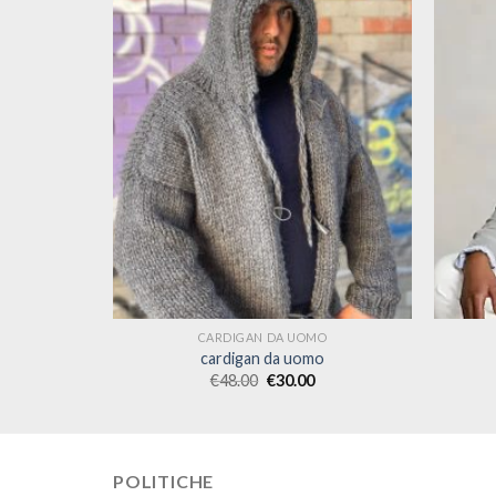
O
CARDIGAN DA UOMO
o
cardigan da uomo
€
48.00
€
30.00
POLITICHE