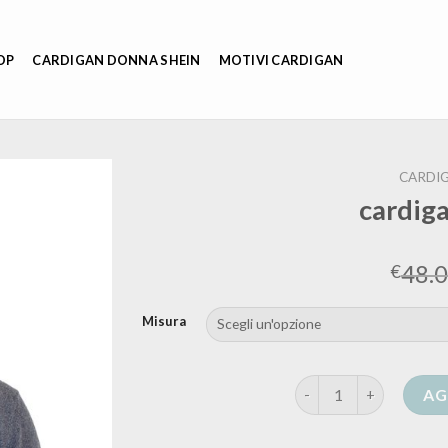
OP
CARDIGAN DONNA SHEIN
MOTIVI CARDIGAN
CARDI
cardig
48.
€
Misura
cardigan da uomo qua
AG