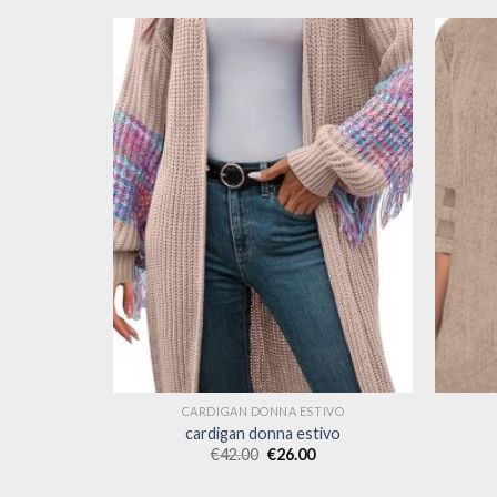
IVO
CARDIGAN DONNA ESTIVO
ivo
cardigan donna estivo
€
42.00
€
26.00