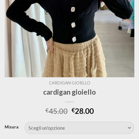
CARDIGAN GIOIELLO
cardigan gioiello
45.00
28.00
€
€
Misura