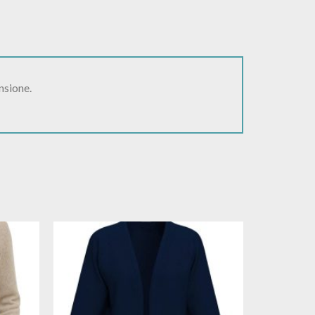
nsione.