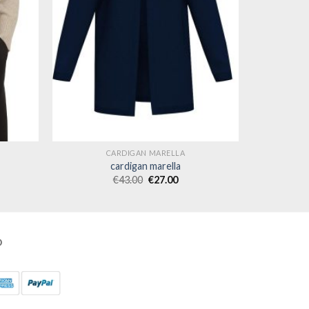
CARDIGAN MARELLA
cardigan marella
€
43.00
€
27.00
O