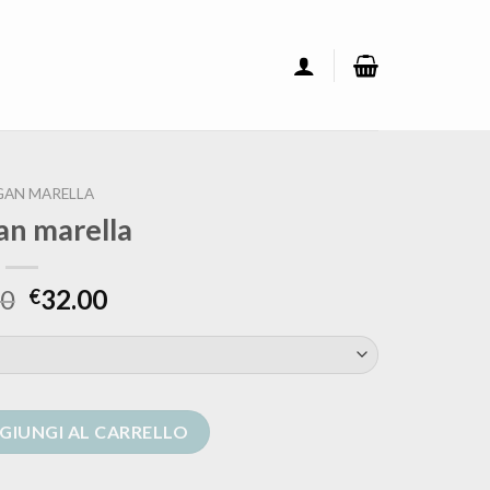
GAN MARELLA
an marella
00
32.00
€
tità
GIUNGI AL CARRELLO