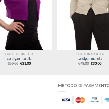
CARDIGAN MARELLA
CARDIGAN MARELLA
cardigan marella
cardigan marella
€
50.00
€
31.00
€
48.00
€
30.00
METODO DI PAGAMENT