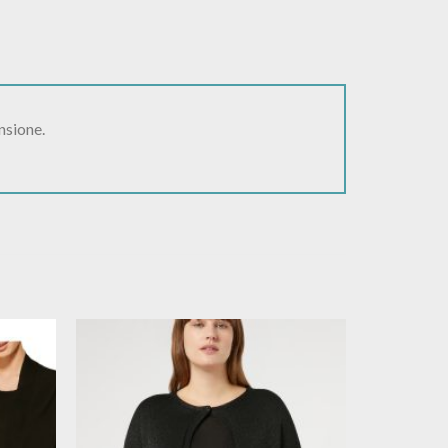
nsione.