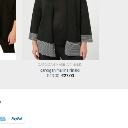
CARDIGAN MARINA RINALDI
cardigan marina rinaldi
€
43.00
€
27.00
O