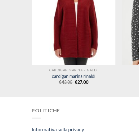
ALDI
CARDIGAN MARINA RINALDI
ldi
cardigan marina rinaldi
€
43.00
€
27.00
POLITICHE
Informativa sulla privacy