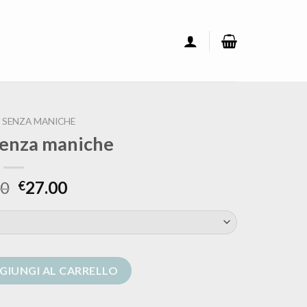
 SENZA MANICHE
senza maniche
00
27.00
€
e quantità
GIUNGI AL CARRELLO