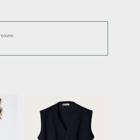
nsione.