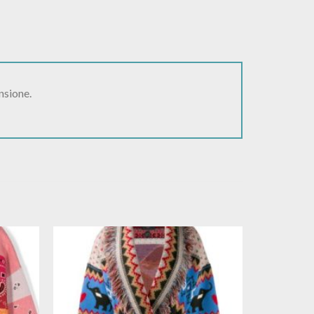
nsione.