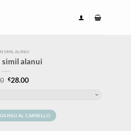
N SIMIL ALANUI
 simil alanui
00
28.00
€
quantità
GIUNGI AL CARRELLO