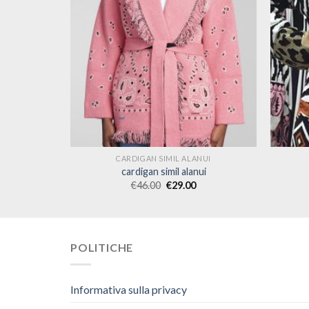
NUI
CARDIGAN SIMIL ALANUI
ui
cardigan simil alanui
€
46.00
€
29.00
POLITICHE
Informativa sulla privacy