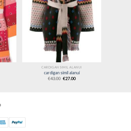
CARDIGAN SIMIL ALANUI
cardigan simil alanui
€
43.00
€
27.00
O