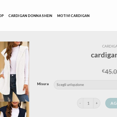
OP
CARDIGAN DONNA SHEIN
MOTIVI CARDIGAN
CARDIG
cardiga
45.
€
Misura
cardigan smanicato qu
AG