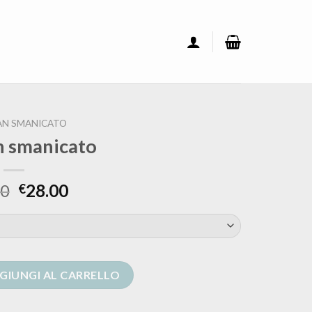
AN SMANICATO
n smanicato
00
28.00
€
antità
GIUNGI AL CARRELLO