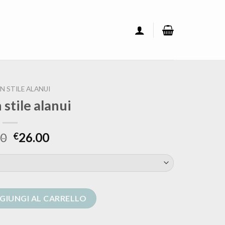
N STILE ALANUI
 stile alanui
00
26.00
€
quantità
GIUNGI AL CARRELLO