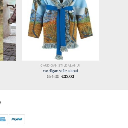
CARDIGAN STILE ALANUI
cardigan stile alanui
€
51.00
€
32.00
O