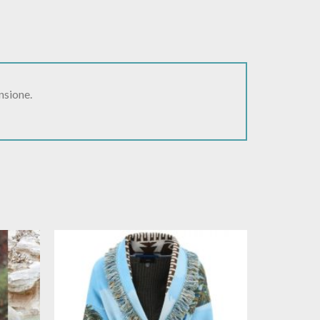
nsione.