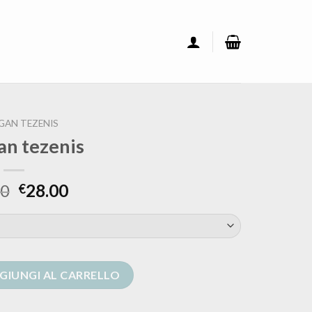
GAN TEZENIS
an tezenis
00
28.00
€
tità
GIUNGI AL CARRELLO