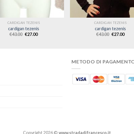
CARDIGAN TEZENIS
CARDIGAN TEZENIS
cardigan tezenis
cardigan tezenis
€
43.00
€
27.00
€
43.00
€
27.00
METODO DI PAGAMENT
Copyright 2026 ©
www.stradadifrancesco.it