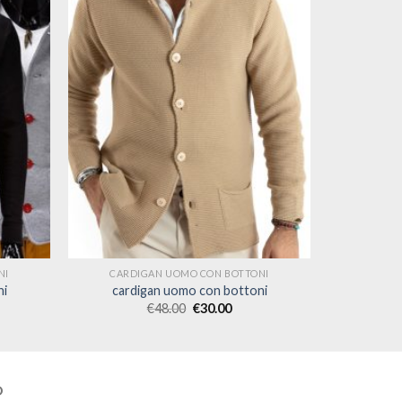
NI
CARDIGAN UOMO CON BOTTONI
ni
cardigan uomo con bottoni
€
48.00
€
30.00
O