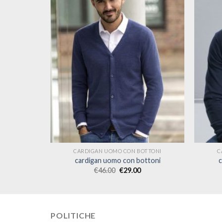
OTTONI
CARDIGAN UOMO CON BOTTONI
C
ttoni
cardigan uomo con bottoni
c
€
46.00
€
29.00
POLITICHE