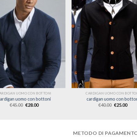
ARDIGAN UOMO CON BOTTONI
CARDIGAN UOMO CON BOTTO
ardigan uomo con bottoni
cardigan uomo con botto
€
45.00
€
28.00
€
40.00
€
25.00
METODO DI PAGAMENT