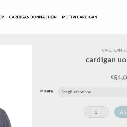
OP
CARDIGAN DONNA SHEIN
MOTIVI CARDIGAN
CARDIGAN U
cardigan uo
51.
€
Misura
cardigan uomo con bo
AG