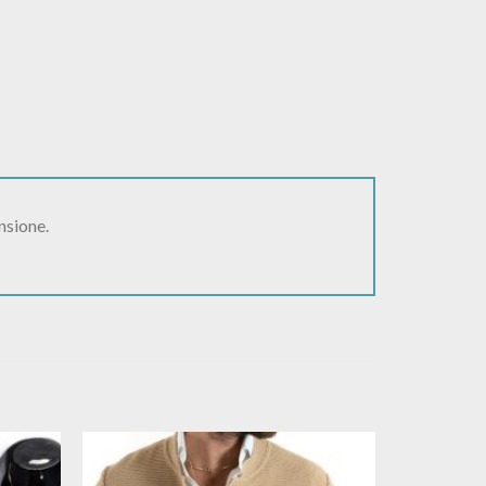
nsione.