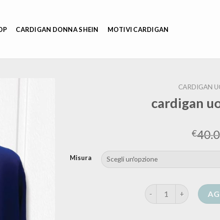
OP
CARDIGAN DONNA SHEIN
MOTIVI CARDIGAN
CARDIGAN U
cardigan uo
40.
€
Misura
cardigan uomo taglie f
AG