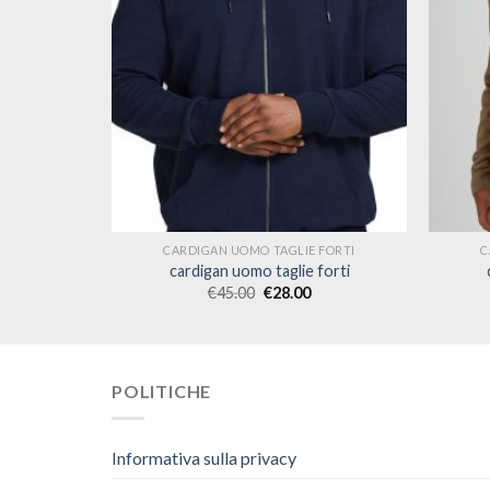
 FORTI
CARDIGAN UOMO TAGLIE FORTI
C
forti
cardigan uomo taglie forti
€
45.00
€
28.00
POLITICHE
Informativa sulla privacy