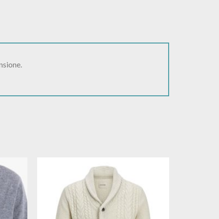
nsione.