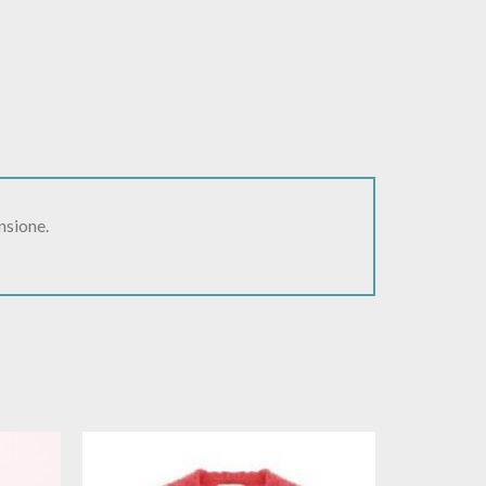
nsione.