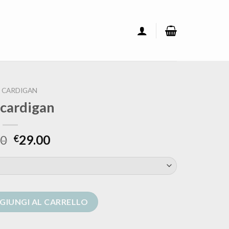
E CARDIGAN
 cardigan
00
29.00
€
à
GIUNGI AL CARRELLO