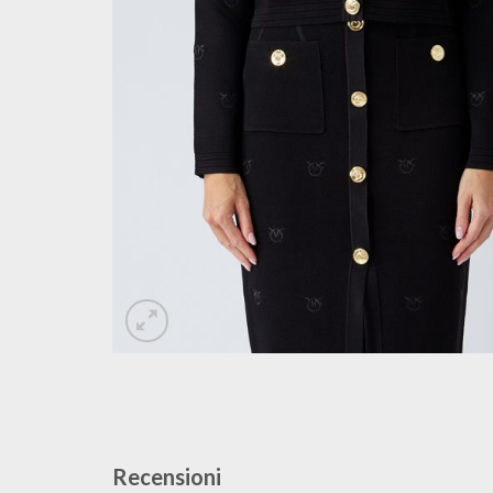
Recensioni