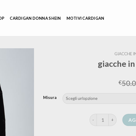
OP
CARDIGAN DONNA SHEIN
MOTIVI CARDIGAN
GIACCHE I
giacche i
50.
€
Misura
giacche in maglia don
AG