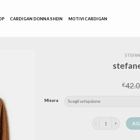
OP
CARDIGAN DONNA SHEIN
MOTIVI CARDIGAN
STEFAN
stefan
42.
€
Misura
stefanel cardigan qua
AG