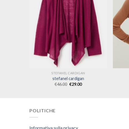
N
STEFANEL CARDIGAN
n
stefanel cardigan
€
46.00
€
29.00
POLITICHE
Informativa sulla privacy