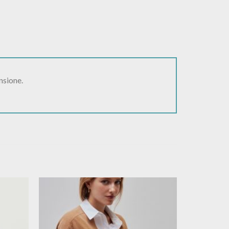
nsione.