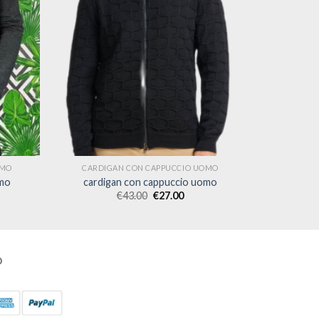
OMO
CARDIGAN CON CAPPUCCIO UOMO
omo
cardigan con cappuccio uomo
€
43.00
€
27.00
O