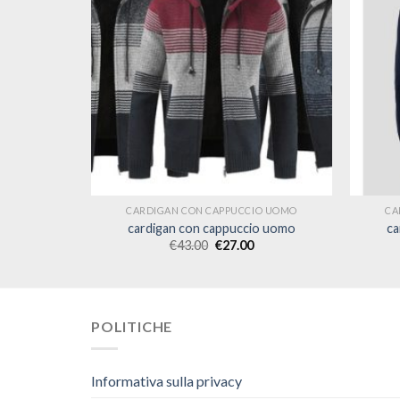
IO UOMO
CARDIGAN CON CAPPUCCIO UOMO
CA
o uomo
cardigan con cappuccio uomo
ca
€
43.00
€
27.00
POLITICHE
Informativa sulla privacy