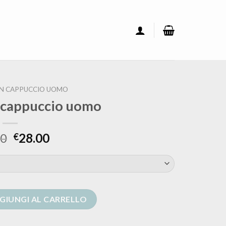
N CAPPUCCIO UOMO
 cappuccio uomo
00
28.00
€
o uomo quantità
GIUNGI AL CARRELLO