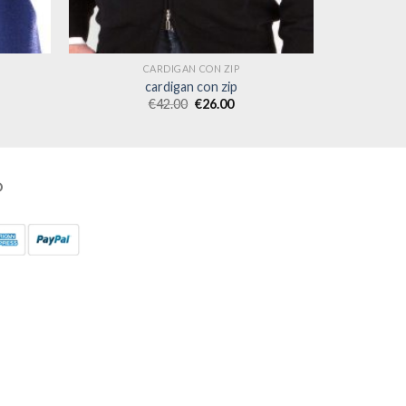
CARDIGAN CON ZIP
cardigan con zip
€
42.00
€
26.00
O