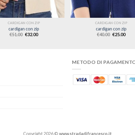
CARDIGAN CON ZIP
CARDIGAN CON ZIP
cardigan con zip
cardigan con zip
€
51.00
€
32.00
€
40.00
€
25.00
METODO DI PAGAMENT
Copyright 2026 ©
www.stradadifrancesco.it