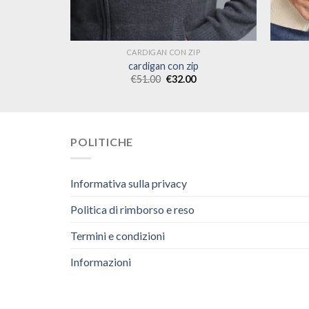
P
CARDIGAN CON ZIP
cardigan con zip
€
51.00
€
32.00
POLITICHE
Informativa sulla privacy
Politica di rimborso e reso
Termini e condizioni
Informazioni