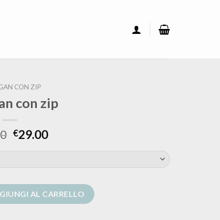
GAN CON ZIP
an con zip
00
29.00
€
ità
GIUNGI AL CARRELLO