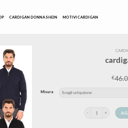
OP
CARDIGAN DONNA SHEIN
MOTIVI CARDIGAN
CARDI
cardig
46.
€
Misura
cardigan con zip quant
AG