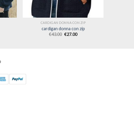
CARDIGAN DONNA CON ZIP
cardigan donna con zip
€
43.00
€
27.00
O