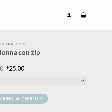
 DONNA CON ZIP
donna con zip
00
25.00
€
p quantità
GIUNGI AL CARRELLO