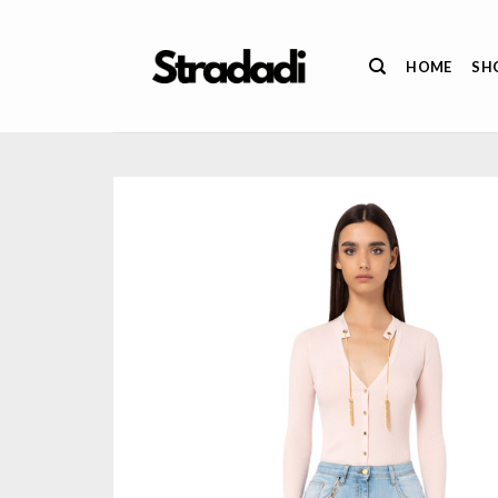
Salta
ai
HOME
SH
contenuti