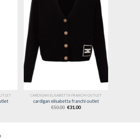
OUTLET
CARDIGAN ELISABETTA FRANCHI OUTLET
utlet
cardigan elisabetta franchi outlet
€
50.00
€
31.00
O