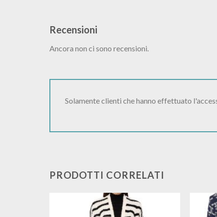
Recensioni
Ancora non ci sono recensioni.
Solamente clienti che hanno effettuato l'acce
PRODOTTI CORRELATI