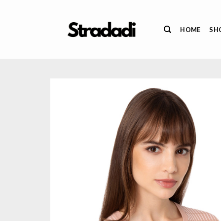
Salta
ai
HOME
SH
contenuti