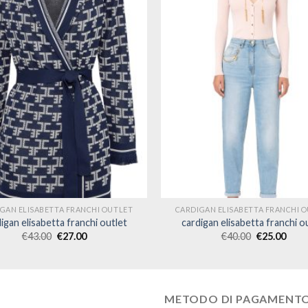
GAN ELISABETTA FRANCHI OUTLET
CARDIGAN ELISABETTA FRANCHI 
igan elisabetta franchi outlet
cardigan elisabetta franchi o
€
43.00
€
27.00
€
40.00
€
25.00
METODO DI PAGAMENT