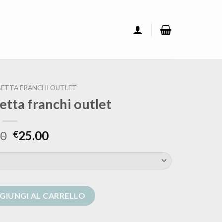
BETTA FRANCHI OUTLET
etta franchi outlet
00
25.00
€
anchi outlet quantità
GIUNGI AL CARRELLO