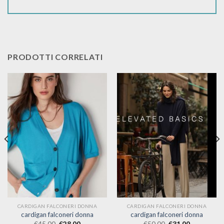
PRODOTTI CORRELATI
CARDIGAN FALCONERI DONNA
CARDIGAN FALCONERI DONNA
cardigan falconeri donna
cardigan falconeri donna
€
45.00
€
28.00
€
50.00
€
31.00