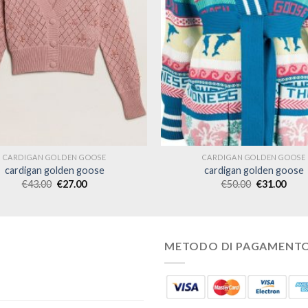
CARDIGAN GOLDEN GOOSE
CARDIGAN GOLDEN GOOSE
cardigan golden goose
cardigan golden goose
€
43.00
€
27.00
€
50.00
€
31.00
METODO DI PAGAMENT