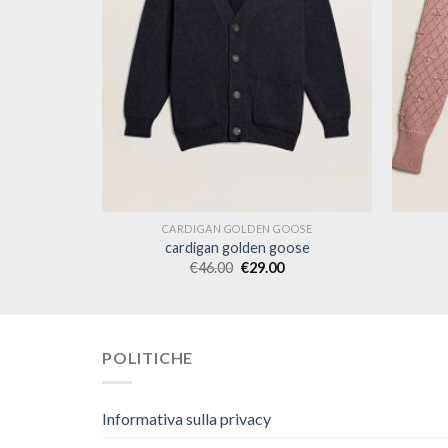
OOSE
CARDIGAN GOLDEN GOOSE
ose
cardigan golden goose
€
46.00
€
29.00
POLITICHE
Informativa sulla privacy