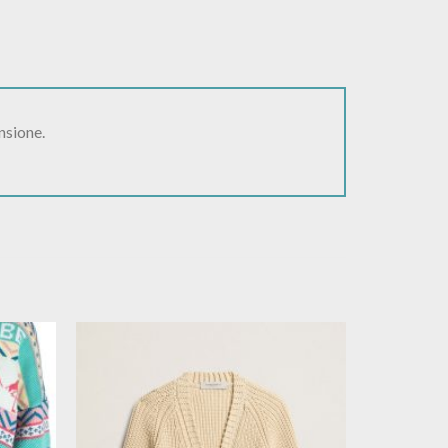
nsione.