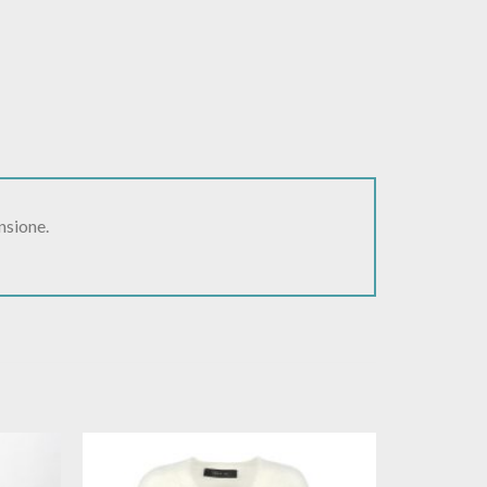
nsione.