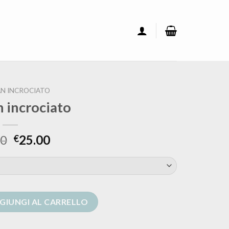
N INCROCIATO
n incrociato
00
25.00
€
uantità
GIUNGI AL CARRELLO