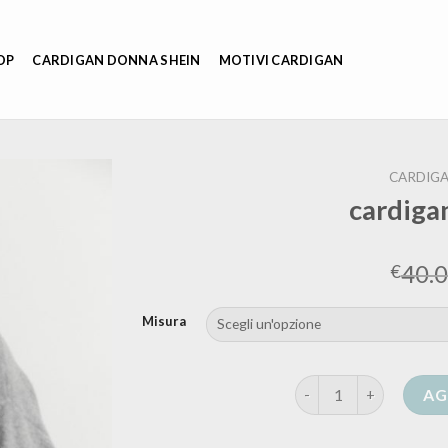
OP
CARDIGAN DONNA SHEIN
MOTIVI CARDIGAN
CARDIGA
cardiga
40.
€
Misura
cardigan incrociato q
AG