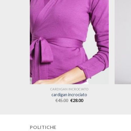
TO
CARDIGAN INCROCIATO
to
cardigan incrociato
€
45.00
€
28.00
POLITICHE