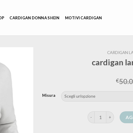
OP
CARDIGAN DONNA SHEIN
MOTIVI CARDIGAN
CARDIGAN L
cardigan l
50.
€
Misura
cardigan lana donna c
AG