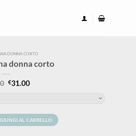
ANA DONNA CORTO
ana donna corto
00
31.00
€
orto quantità
GIUNGI AL CARRELLO