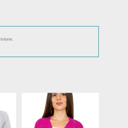
nsione.