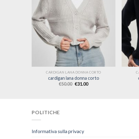
 CORTO
CARDIGAN LANA DONNA CORTO
C
corto
cardigan lana donna corto
€
50.00
€
31.00
POLITICHE
Informativa sulla privacy