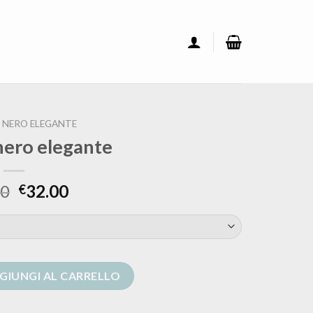
 NERO ELEGANTE
nero elegante
00
32.00
€
e quantità
GIUNGI AL CARRELLO