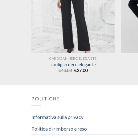
ANTE
CARDIGAN NERO ELEGANTE
ante
cardigan nero elegante
€
43.00
€
27.00
POLITICHE
Informativa sulla privacy
Politica di rimborso e reso