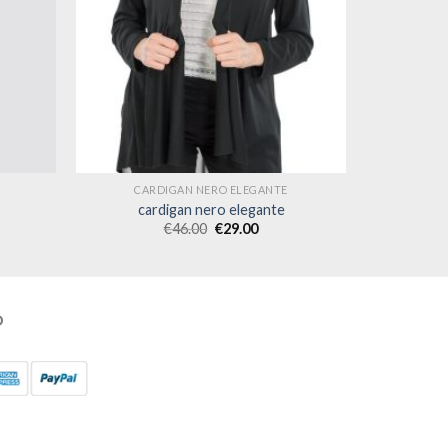
CARDIGAN NERO ELEGANTE
cardigan nero elegante
€
46.00
€
29.00
O