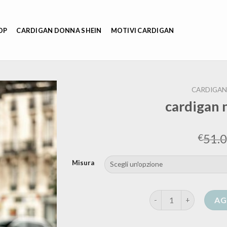
OP
CARDIGAN DONNA SHEIN
MOTIVI CARDIGAN
CARDIGAN
cardigan 
51.
€
Misura
cardigan nero elegant
AG