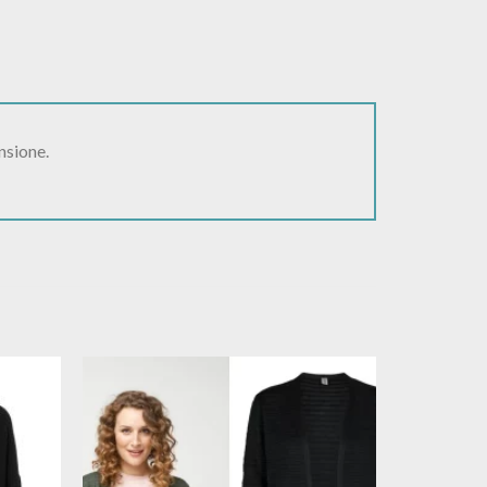
nsione.