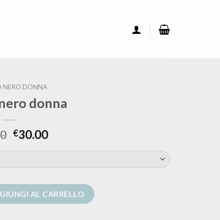
O NERO DONNA
 nero donna
00
30.00
€
antità
GIUNGI AL CARRELLO