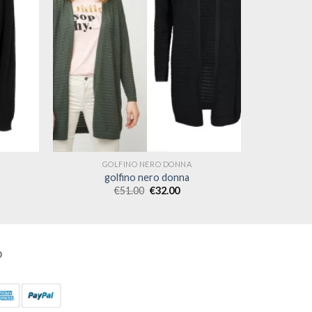
GOLFINO NERO DONNA
golfino nero donna
€
51.00
€
32.00
O