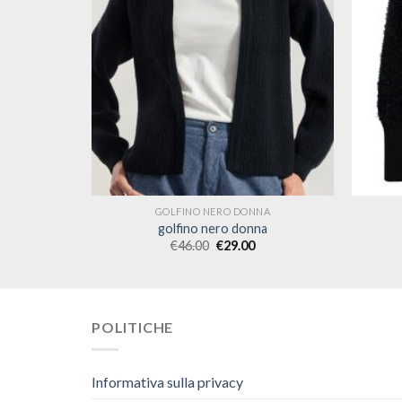
NA
GOLFINO NERO DONNA
na
golfino nero donna
€
46.00
€
29.00
POLITICHE
Informativa sulla privacy