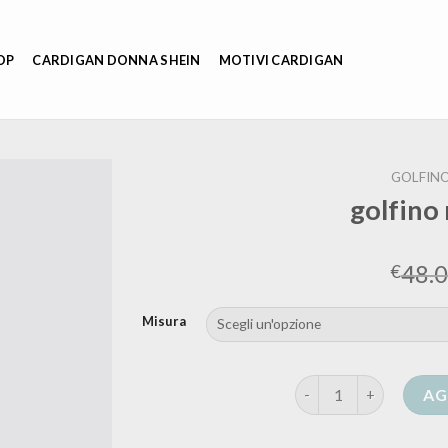
OP
CARDIGAN DONNA SHEIN
MOTIVI CARDIGAN
GOLFIN
golfino
48.
€
Misura
golfino nero donna qu
AG