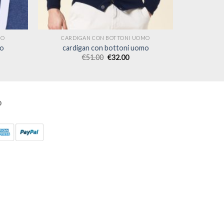
MO
CARDIGAN CON BOTTONI UOMO
mo
cardigan con bottoni uomo
€
51.00
€
32.00
O