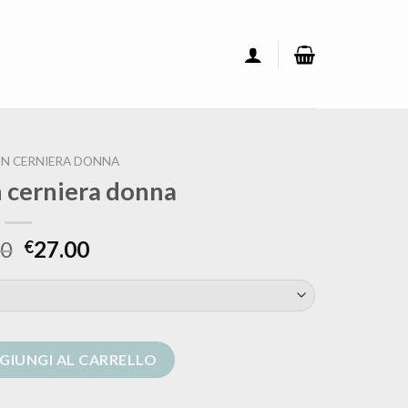
N CERNIERA DONNA
n cerniera donna
00
27.00
€
 donna quantità
GIUNGI AL CARRELLO