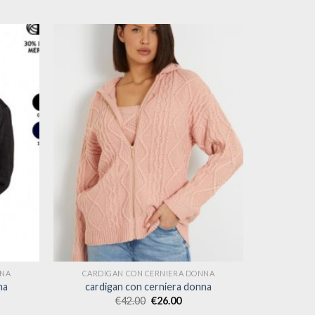
NNA
CARDIGAN CON CERNIERA DONNA
na
cardigan con cerniera donna
€
42.00
€
26.00