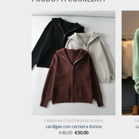
 DONNA
CARDIGAN CON CERNIERA DONNA
CA
 donna
cardigan con cerniera donna
c
€
48.00
€
30.00