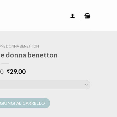
ONE DONNA BENETTON
ne donna benetton
00
29.00
€
a benetton quantità
GIUNGI AL CARRELLO