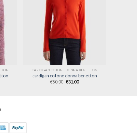
TTON
CARDIGAN COTONE DONNA BENETTON
tton
cardigan cotone donna benetton
€
50.00
€
31.00
O