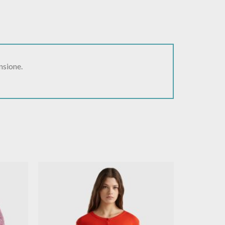
nsione.