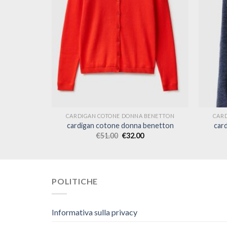
BENETTON
CARDIGAN COTONE DONNA BENETTON
CAR
benetton
cardigan cotone donna benetton
car
€
51.00
€
32.00
POLITICHE
Informativa sulla privacy