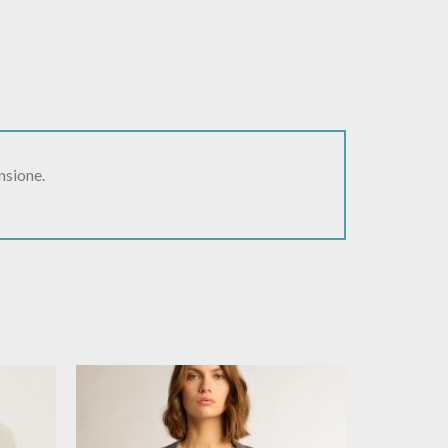
nsione.