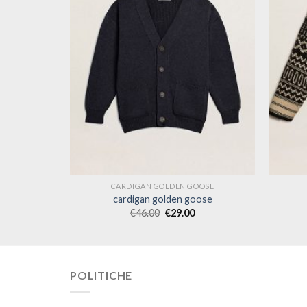
OOSE
CARDIGAN GOLDEN GOOSE
ose
cardigan golden goose
€
46.00
€
29.00
POLITICHE