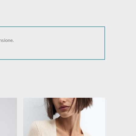
nsione.