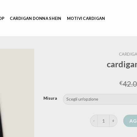
OP
CARDIGAN DONNA SHEIN
MOTIVI CARDIGAN
CARDIGA
cardiga
42.
€
Misura
cardigan incrociato q
AG