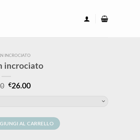
N INCROCIATO
n incrociato
00
26.00
€
uantità
GIUNGI AL CARRELLO