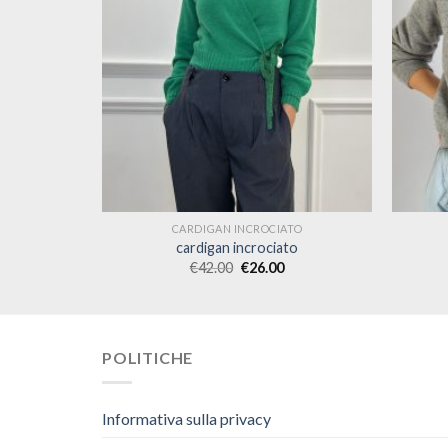
TO
CARDIGAN INCROCIATO
to
cardigan incrociato
€
42.00
€
26.00
POLITICHE
Informativa sulla privacy