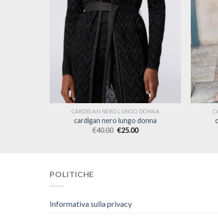
 DONNA
CARDIGAN NERO LUNGO DONNA
C
donna
cardigan nero lungo donna
€
40.00
€
25.00
POLITICHE
Informativa sulla privacy