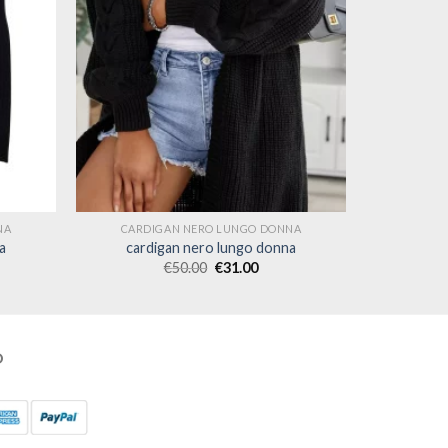
NA
CARDIGAN NERO LUNGO DONNA
a
cardigan nero lungo donna
€
50.00
€
31.00
O