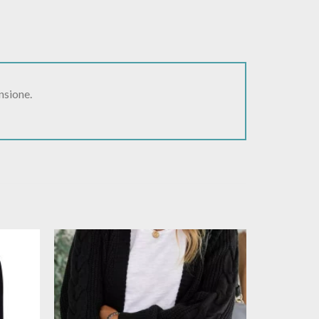
nsione.