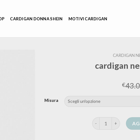
OP
CARDIGAN DONNA SHEIN
MOTIVI CARDIGAN
CARDIGAN N
cardigan n
43.
€
Misura
cardigan nero lungo d
AG