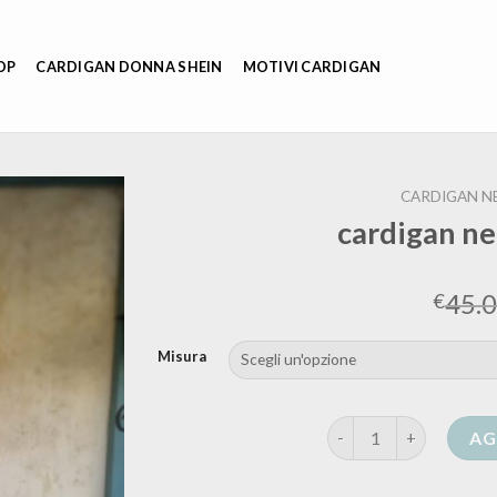
OP
CARDIGAN DONNA SHEIN
MOTIVI CARDIGAN
CARDIGAN N
cardigan n
45.
€
Misura
cardigan nero lungo d
AG