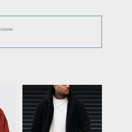
nsione.