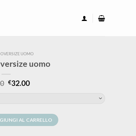
 OVERSIZE UOMO
oversize uomo
00
32.00
€
o quantità
GIUNGI AL CARRELLO