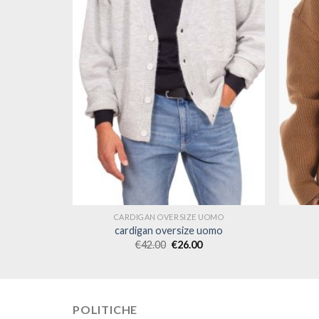
UOMO
CARDIGAN OVERSIZE UOMO
uomo
cardigan oversize uomo
€
42.00
€
26.00
POLITICHE