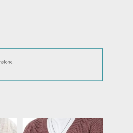
nsione.